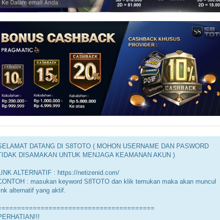
SELAMAT DATANG DI S8TOTO ( MOHON USERNAME DAN PASWORD
TIDAK DISAMAKAN UNTUK MENJAGA KEAMANAN AKUN )
LINK ALTERNATIF : https://netizenid.com/
CONTOH : masukan keyword S8TOTO dan klik temukan maka akan muncul
link alternatif yang aktif.
========================================
PERHATIAN!!!