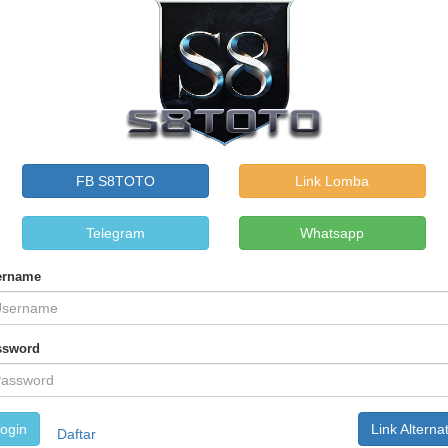
FB S8TOTO
Link Lomba
Telegram
Whatsapp
ername
ssword
Link Alternat
Daftar