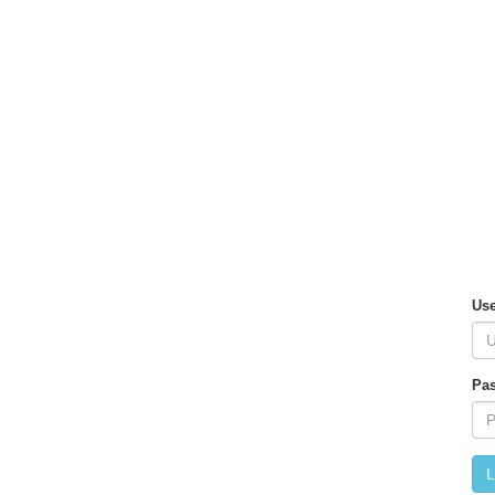
Us
Pa