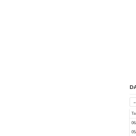
D
←
Ta
06
05