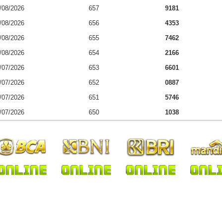
/08/2026
657
9181
/08/2026
656
4353
/08/2026
655
7462
/08/2026
654
2166
/07/2026
653
6601
/07/2026
652
0887
/07/2026
651
5746
/07/2026
650
1038