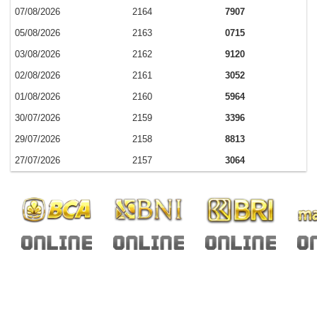
07/08/2026
2164
7907
05/08/2026
2163
0715
03/08/2026
2162
9120
02/08/2026
2161
3052
01/08/2026
2160
5964
30/07/2026
2159
3396
29/07/2026
2158
8813
27/07/2026
2157
3064